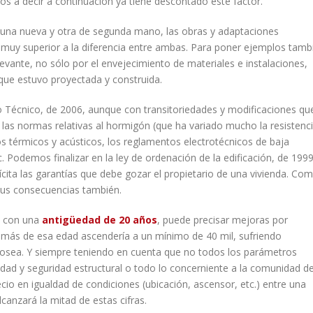
os a decir a continuación ya tiene descontado este factor.
, una nueva y otra de segunda mano, las obras y adaptaciones
n muy superior a la diferencia entre ambas. Para poner ejemplos tamb
evante, no sólo por el envejecimiento de materiales e instalaciones,
a que estuvo proyectada y construida.
go Técnico, de 2006, aunque con transitoriedades y modificaciones qu
las normas relativas al hormigón (que ha variado mucho la resistenc
os térmicos y acústicos, los reglamentos electrotécnicos de baja
c. Podemos finalizar en la ley de ordenación de la edificación, de 1999
cita las garantías que debe gozar el propietario de una vivienda. Co
sus consecuencias también.
s con una
antigüedad de 20 años
, puede precisar mejoras por
 más de esa edad ascendería a un mínimo de 40 mil, sufriendo
posea. Y siempre teniendo en cuenta que no todos los parámetros
lidad y seguridad estructural o todo lo concerniente a la comunidad d
ecio en igualdad de condiciones (ubicación, ascensor, etc.) entre una
anzará la mitad de estas cifras.