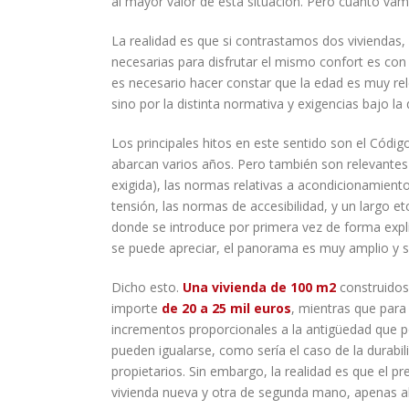
al mayor valor de esta situación. Pero cuanto vam
La realidad es que si contrastamos dos viviendas
necesarias para disfrutar el mismo confort es co
es necesario hacer constar que la edad es muy rel
sino por la distinta normativa y exigencias bajo l
Los principales hitos en este sentido son el Códi
abarcan varios años. Pero también son relevantes 
exigida), las normas relativas a acondicionamient
tensión, las normas de accesibilidad, y un largo et
donde se introduce por primera vez de forma explí
se puede apreciar, el panorama es muy amplio y 
Dicho esto.
Una vivienda de 100 m2
construido
importe
de 20 a 25 mil euros
, mientras que para
incrementos proporcionales a la antigüedad que 
pueden igualarse, como sería el caso de la durabi
propietarios. Sin embargo, la realidad es que el pr
vivienda nueva y otra de segunda mano, apenas alc