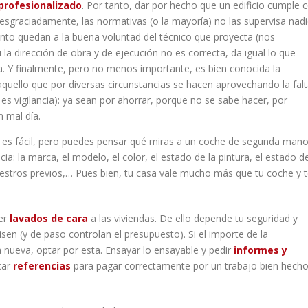
profesionalizado
. Por tanto, dar por hecho que un edificio cumple 
sgraciadamente, las normativas (o la mayoría) no las supervisa nadi
tanto quedan a la buena voluntad del técnico que proyecta (nos
i la dirección de obra y de ejecución no es correcta, da igual lo que
. Y finalmente, pero no menos importante, es bien conocida la
 aquello que por diversas circunstancias se hacen aprovechando la fal
 es vigilancia): ya sean por ahorrar, porque no se sabe hacer, por
 mal día.
es fácil, pero puedes pensar qué miras a un coche de segunda man
a: la marca, el modelo, el color, el estado de la pintura, el estado de
siniestros previos,… Pues bien, tu casa vale mucho más que tu coche y 
cer
lavados de cara
a las viviendas. De ello depende tu seguridad y
sen (y de paso controlan el presupuesto). Si el importe de la
a nueva, optar por esta. Ensayar lo ensayable y pedir
informes y
car
referencias
para pagar correctamente por un trabajo bien hecho