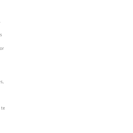
.
os
or
s,
 te