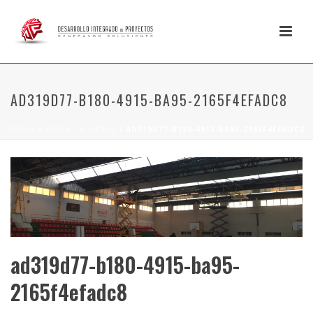
AD319D77-B180-4915-BA95-2165F4EFADC8
INICIO
/
VISITAS A OBRAS
/ AD319D77-B180-4915-BA95-2165F4EFADC8
ad319d77-b180-4915-ba95-
2165f4efadc8